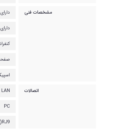
مشخصات فنی
دارای 2 اکانت P
دارای 4 کلید قابل برنامه ر
کنفرانس صوتی ۵
صفحه 
اسپیک
اتصالات
LAN
PC
)RJ9)