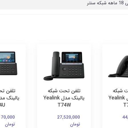
که سنتر
ت شبکه
تلفن تحت شبکه
تلفن تح
یالینک مدل Yealink
یالینک مدل Yealink
4U
T74W
T
170,000
27,520,000
44
تومان
تومان