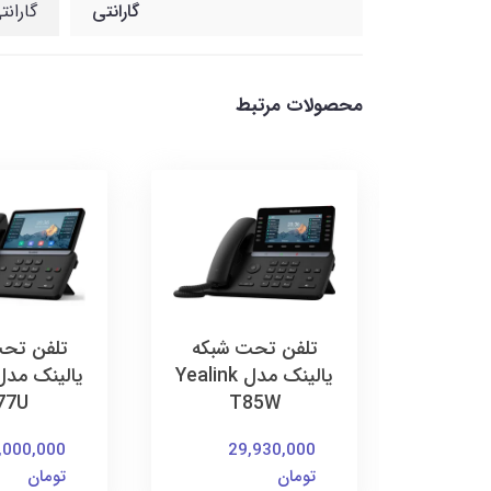
گارانتی
گارانتی 18 ماهه شب
محصولات مرتبط
 شبکه
تلفن تحت شبکه
تلفن تح
یالینک مدل Yealink
یالینک مدل Yealink
77U
T85W
,000,000
29,930,000
4
تومان
تومان