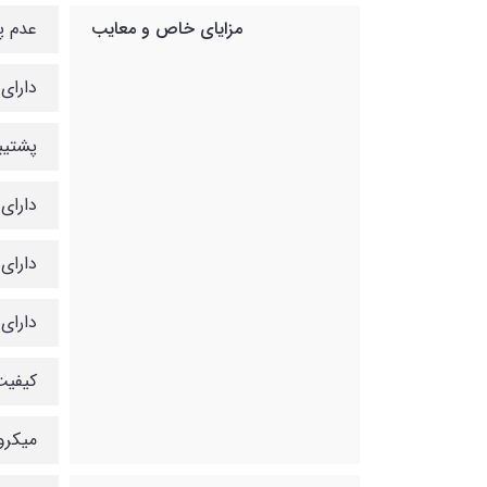
مزایای خاص و معایب
عدم پش
دارای
پشتیبانی 
دارای 
دارای ق
دارای دف
کیفیت
میکروف