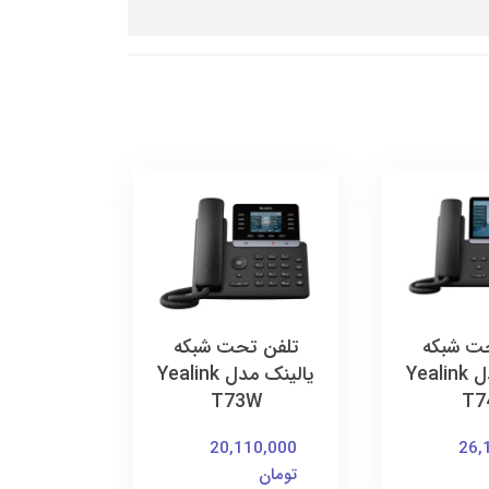
تلفن ت
U
20,000
ت شبکه
تلفن تحت شبکه
تومان
یالینک مدل Yealink
یالینک مدل Yealink
T73W
T7
20,110,000
26,
تومان