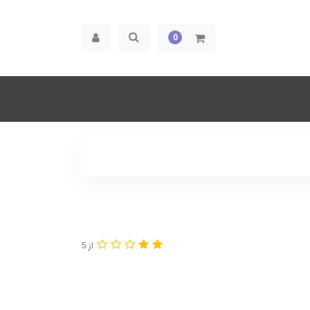
0
از 5