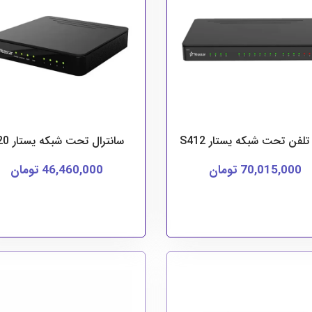
تلفن تحت شبکه یستار S412
سانترال تحت شبکه یستار S20
70,015,000 تومان
46,460,000 تومان