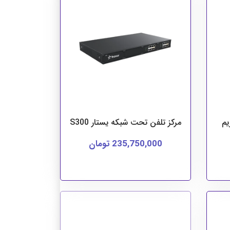
یم
مرکز تلفن تحت شبکه یستار S300
235,750,000 تومان