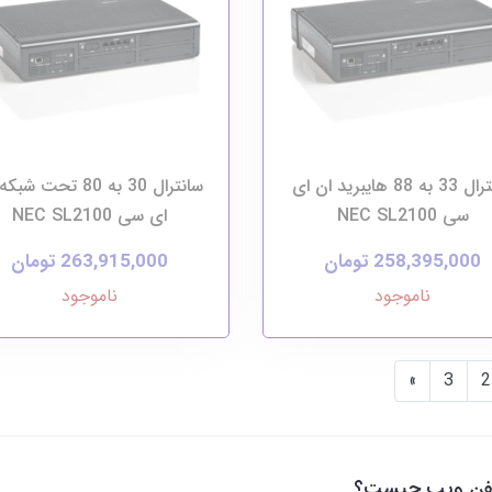
سانترال 33 به 88 هایبرید ان ای
سانترال 30 به 80 تحت ش
سی NEC SL2100
ای سی NEC SL2100
258,395,000 تومان
263,915,000 تومان
ناموجود
ناموجود
»
3
2
لفن ویپ چیست؟