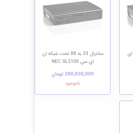
 ان ای
سانترال 33 به 88 تحت شبکه ان
ای سی NEC SL2100
280,830,000 تومان
ناموجود