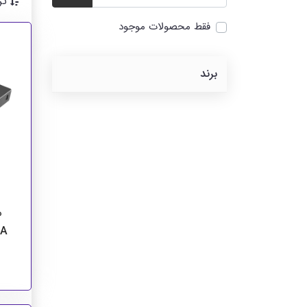
تر
فقط محصولات موجود
برند
م
0A