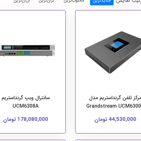
تیب نمایش:
جدیدترین
محبوب‌ترین
گران‌ترین
ارزان‌ترین
رکز تلفن گرنداستریم مدل
سانترال ویپ گرنداستریم
UCM6308A
Grandstream UCM630
44,530,000 تومان
178,080,000 تومان