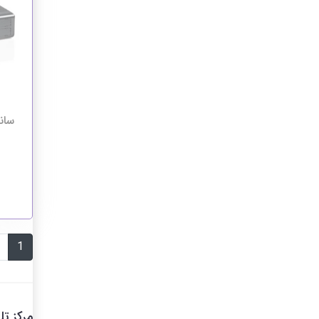
1
مرکز ت