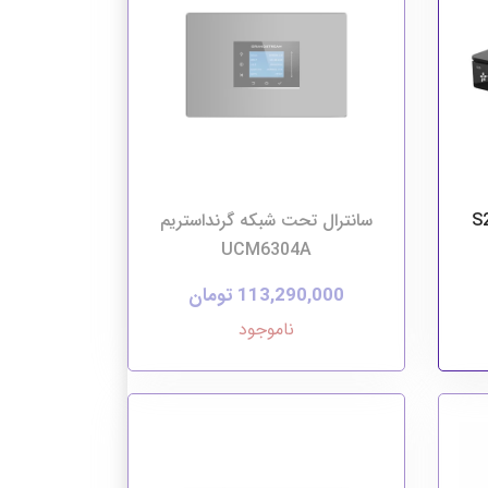
سانترال تحت شبکه گرنداستریم
UCM6304A
113,290,000 تومان
ناموجود