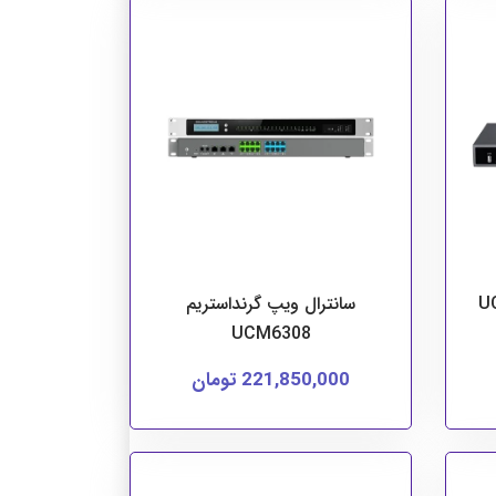
سانترال ویپ گرنداستریم
UCM6308
221,850,000 تومان