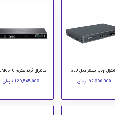
نترال ویپ یستار مدل S50
سانترال گرنداستریم UCM6510
92,000,000 تومان
120,545,000 تومان