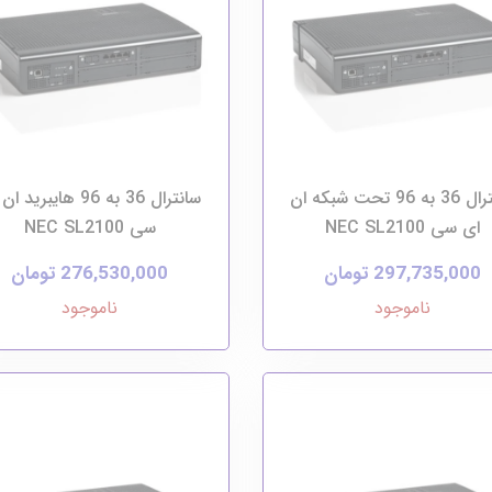
سانترال 36 به 96 تحت شبکه ان
سانترال 36 به 96 هایبرید
ای سی NEC SL2100
سی NEC SL2100
297,735,000 تومان
276,530,000 تومان
ناموجود
ناموجود