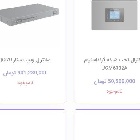
ترال تحت شبکه گرنداستریم
سانترال ویپ یستار p570
UCM6302A
431,230,000 تومان
50,500,000 تومان
ناموجود
ناموجود