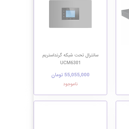
سانترال تحت شبکه گرنداستریم
UCM6301
55,055,000 تومان
ناموجود