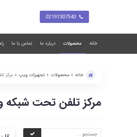
02191307540
خانه
محصولات
درباره ما
تماس با ما
راه
خانه
محصولات
تجهیزات ویپ
مرکز ت
مرکز تلفن تحت شبکه 