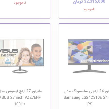
32,315,000 تومان
ناموجود
ناموجود
مانیتور 24 اینچی سامسونگ مدل
مانیتور 27 اینچ ایسوس مد
ASUS 27 inch VZ27EHF
Samsung LS24C310E 24I
100Hz
IPS