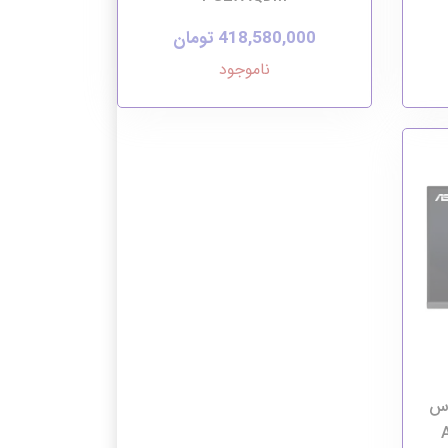
418,580,000 تومان
ناموجود
 ایسوس