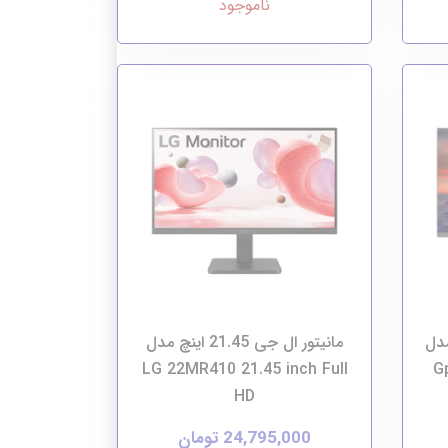
ناموجود
 مدل
مانیتور ال جی 21.45 اینچ مدل
LG 22MR410 21.45 inch Full
G
HD
24,795,000 تومان