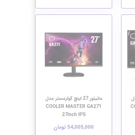
دل
مانیتور 27 اینچ کولرمستر مدل
COOLER MASTER GA271
C
27Inch IPS
54,005,000 تومان