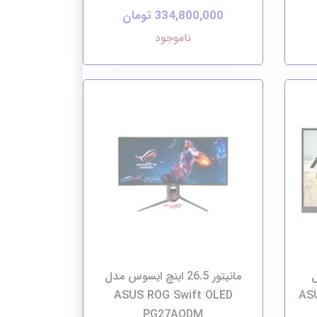
334,800,000 تومان
ناموجود
ل
مانیتور 26.5 اینچ ایسوس مدل
ASUS ROG Swift OLED
ASU
PG27AQDM