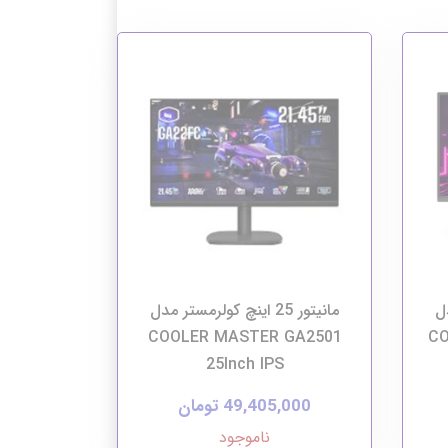
دل
مانیتور 25 اینچ کولرمستر مدل
COOLER MASTER GA2501
CO
25Inch IPS
49,405,000 تومان
ناموجود