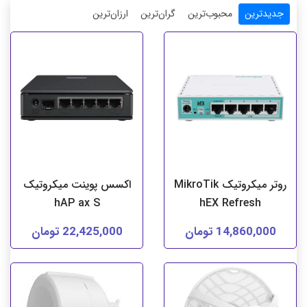
جدیدترین
محبوب‌ترین
گران‌ترین
ارزان‌ترین
روتر میکروتیک MikroTik
اکسس پوینت میکروتیک
hAP ax S
hEX Refresh
14,860,000 تومان
22,425,000 تومان