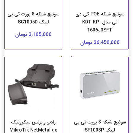
سوئیچ شبکه POE کی دی
سوئیچ شبکه 8 پورت تی پی
تی مدل KDT KP-
لینک SG1005D
1606J3SFT
2,105,000 تومان
26,450,000 تومان
سوئیچ شبکه 8 پورت تی پی
رادیو وایرلس میکروتیک
لینک SF1008P
MikroTik NetMetal ax