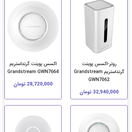
روتر-اکسس پوینت
اکسس پوینت گرنداستریم
گرنداستریم Grandstream
Grandstream GWN7664
GWN7062
28,720,000 تومان
32,940,000 تومان