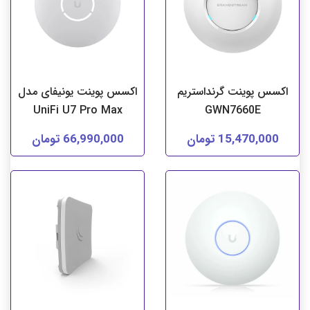
اکسس پوینت گرنداستریم
اکسس پوینت یونیفای مدل
UniFi U7 Pro Max
GWN7660E
15,470,000 تومان
66,990,000 تومان