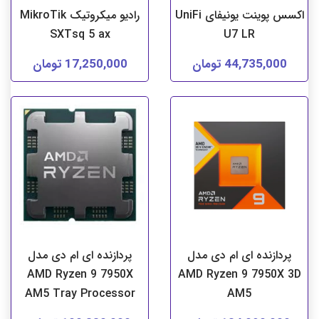
اکسس پوینت یونیفای UniFi
رادیو میکروتیک MikroTik
SXTsq 5 ax
U7 LR
44,735,000 تومان
17,250,000 تومان
پردازنده ای ام دی مدل
پردازنده ای ام دی مدل
AMD Ryzen 9 7950X
AMD Ryzen 9 7950X 3D
AM5 Tray Processor
AM5