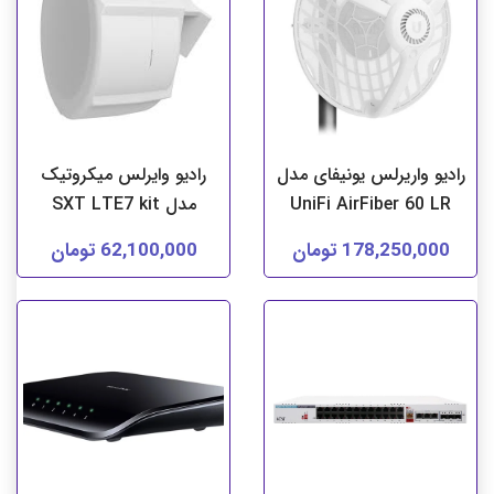
رادیو واریرلس یونیفای مدل
رادیو وایرلس میکروتیک
UniFi AirFiber 60 LR
مدل SXT LTE7 kit
178,250,000 تومان
62,100,000 تومان