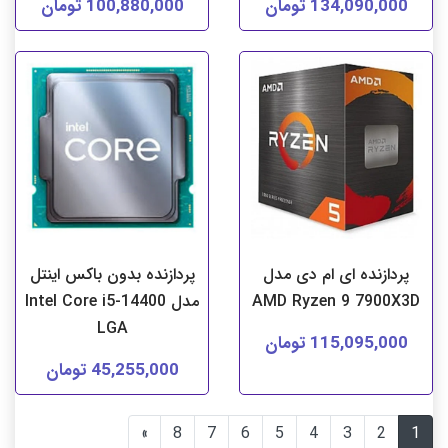
134,090,000 تومان
100,880,000 تومان
پردازنده ای ام دی مدل
پردازنده بدون باکس اینتل
AMD Ryzen 9 7900X3D
مدل Intel Core i5-14400
LGA
115,095,000 تومان
45,255,000 تومان
»
8
7
6
5
4
3
2
1