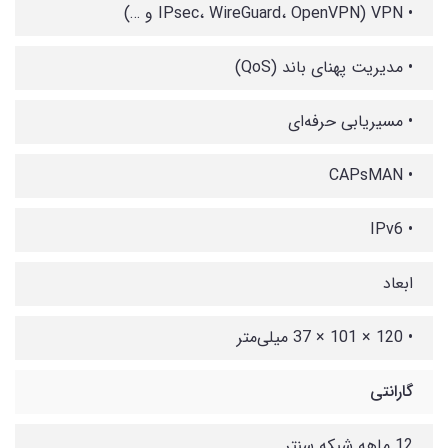
• VPN (IPsec، WireGuard، OpenVPN و …)
• مدیریت پهنای باند (QoS)
• مسیریابی حرفه‌ای
• CAPsMAN
• IPv6
ابعاد
• 120 × 101 × 37 میلی‌متر
گارانتی
12 ماهه شبکه سنتر