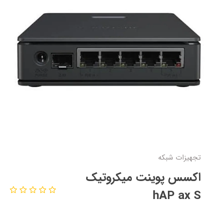
تجهیزات شبکه
اکسس پوینت میکروتیک
hAP ax S