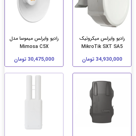
رادیو وایرلس میکروتیک
رادیو وایرلس میموسا مدل
Mimosa C5X
MikroTik SXT SA5
34,930,000 تومان
30,475,000 تومان