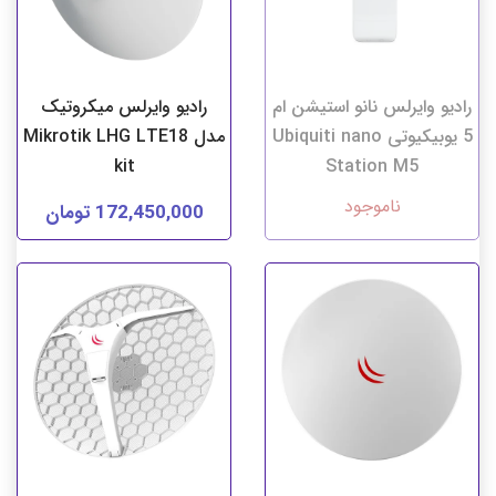
رادیو وایرلس نانو استیشن ام
رادیو وایرلس میکروتیک
5 یوبیکیوتی Ubiquiti nano
مدل Mikrotik LHG LTE18
kit
Station M5
ناموجود
172,450,000 تومان