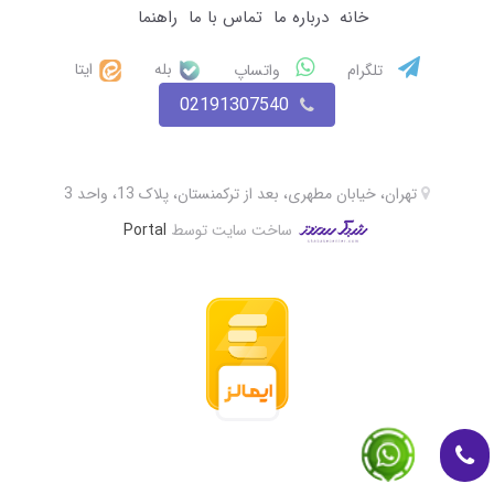
خانه
درباره ما
تماس با ما
راهنما
بله
ایتا
تلگرام
واتساپ
02191307540
تهران، خیابان مطهری، بعد از ترکمنستان، پلاک 13، واحد 3
ساخت سایت توسط
Portal