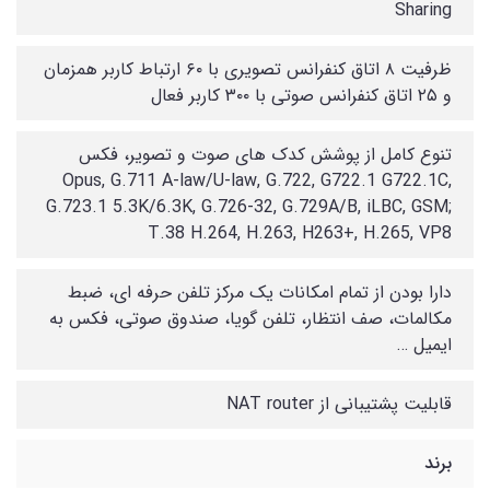
Sharing
ظرفیت ۸ اتاق کنفرانس تصویری با ۶۰ ارتباط کاربر همزمان
و ۲۵ اتاق کنفرانس صوتی با ۳۰۰ کاربر فعال
تنوع کامل از پوشش کدک های صوت و تصویر، فکس
Opus, G.711 A-law/U-law, G.722, G722.1 G722.1C,
G.723.1 5.3K/6.3K, G.726-32, G.729A/B, iLBC, GSM;
T.38 H.264, H.263, H263+, H.265, VP8
دارا بودن از تمام امکانات یک مرکز تلفن حرفه ای، ضبط
مکالمات، صف انتظار، تلفن گویا، صندوق صوتی، فکس به
ایمیل …
قابلیت پشتیبانی از NAT router
برند