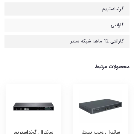
گرنداستریم
گارانتی
گارانتی 12 ماهه شبکه سنتر
محصولات مرتبط
سانترال ویپ یستار
سانترال گرنداستریم