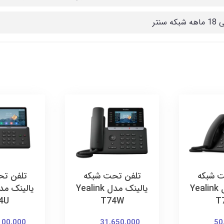
که سنتر
ت شبکه
تلفن تحت شبکه
تلفن تح
یالینک مدل Yealink
یالینک مدل Yealink
4U
T74W
T
100,000
31,650,000
50