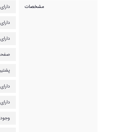
مشخصات
دارای 
دارای WIFI داخلی برای اتصال به 
دارای ق
صفحه ن
پشتیبا
دارای 
دارای ۲ پورت SB
وجود جک ۳.۵ MM برای