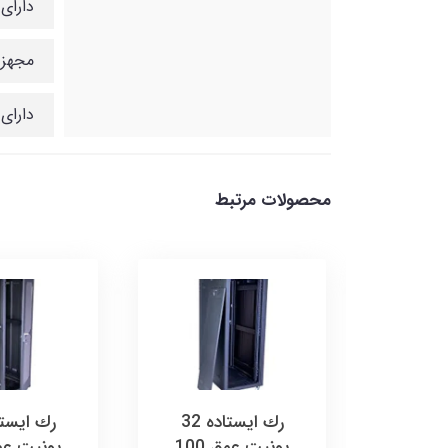
دارای
مجهز به درب
دارای
محصولات مرتبط
رك ایستاده 42
رك ایستاده 32
يونيت عمق 100
يونيت عمق 100