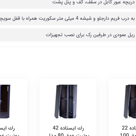
 دریچه عبور کابل در سقف، کف و پنل پشت
 فریم دارجلو و شیشه 4 میلی متر سکوریت همراه با قفل سویچی
 ریل عمودی در طرفین رک برای نصب تجهیزات
رك ایستاده 22
رك ایستاده 42
يونيت عمق 100
يونيت عمق 80 مدل