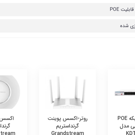
ابلیت POE
زی شده
سوئیچ شبکه POE
روتر-اکسس پوینت
اکسس 
ی مدل
گرنداستریم
گرندا
stream
Grandstream
KDT