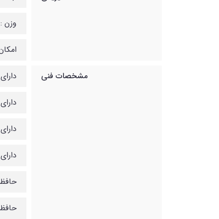
وزن :
امکان نصب د
مشخصات فنی
دارای 2 پورت FP
دارای 48 پورت گیگابیت 100/1000
دارای LED با قابلیت نمایش وضعیت روشن یا خاموش بودن دستگاه و وضعیت پورت
دارای 
حافظه RAM برابر با
حافظه 