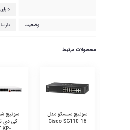
دارای ق
وضعیت
بازسا
محصولات مرتبط
کو مدل
سوئیچ سیسکو مدل
Cisco 
Cisco SG110-16
کی دی ت
 KP-