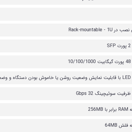
ر Rack-mountable - 1U
S
10/
 های شبکه
ظرفیت سوئیچینگ Gbps 32
 256MB
فلش 64MB