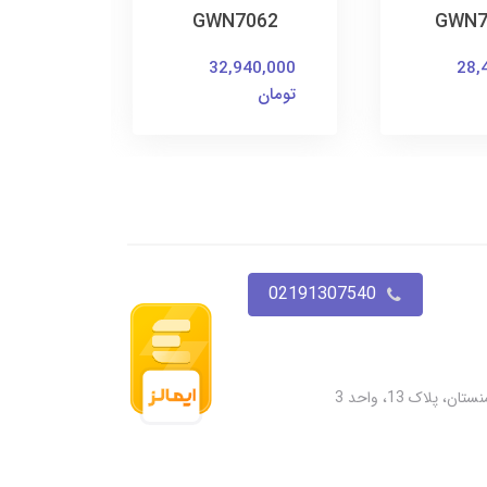
664
GWN7062
GWN7
20,000
32,940,000
28,
تومان
تومان
02191307540
پلاک 13، واحد 3