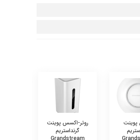
پوینت
روتر-اکسس پوینت
اکسس
ستریم
گرنداستریم
گرند
tream
Grandstream
Grand