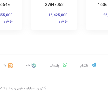
664E
GWN7052
1606
455,000
16,425,000
26
تومان
تومان
بله
ایتا
تلگرام
واتساپ
تهران، خیابان مطهری، بعد از ترکمنستان، 