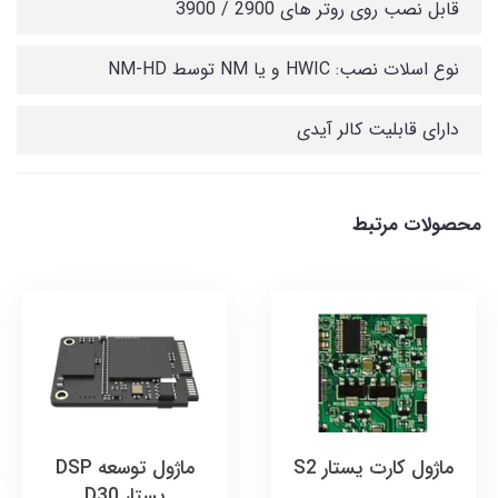
قابل نصب روی روتر های 2900 / 3900
نوع اسلات نصب: HWIC و یا NM توسط NM-HD
دارای قابلیت کالر آیدی
محصولات مرتبط
ماژول کارت یستار S2
ماژول توسعه DSP
یستار D30