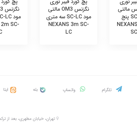
بر نوری
پچ کورد فیبر نوری
پچ کورد 
زنس مالتی
نگزنس OM3 مالتی
مود SC-LC پنج
مود SC-LC سه متری
NEXANS 5m
NEXANS 3m SC-
 2m SC-
C
LC
SC
بله
ایتا
تلگرام
واتساپ
تهران، خیابان مطهری، بعد از ترکمنستان، 