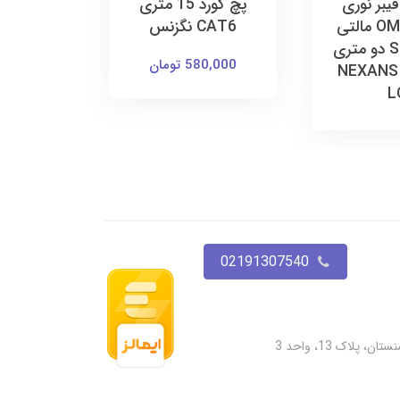
فیبر نوری
پچ کورد 15 متری
نگزنس OM3 مالتی
CAT6 نگزنس
مود SC-LC دو متری
580,000 تومان
NEXANS
L
02191307540
پلاک 13، واحد 3