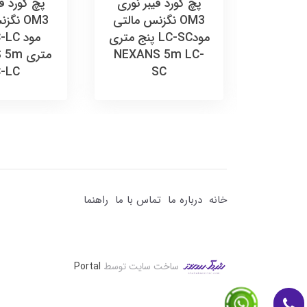
ر نوری
پچ کورد فیبر نوری
پچ کورد فی
نس مالتی
OM3 نگزنس مالتی
OM3 نگ
دLC-SC سه متری
مودLC-SC پنج متری
NEXAN
NEXANS 5m LC-
متری 
-LC
SC
خانه
درباره ما
تماس با ما
راهنما
ساخت سایت توسط
Portal