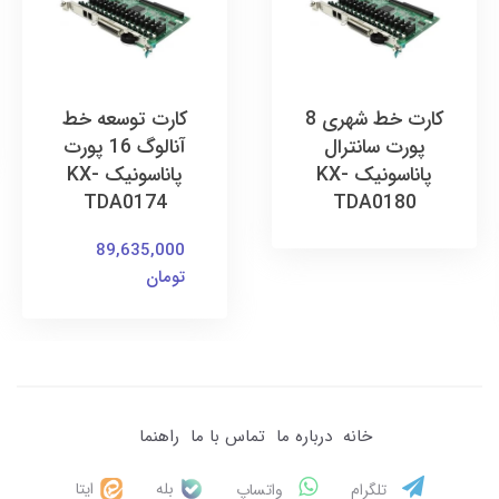
کارت خط شهری 8
کارت توسعه خط
پورت سانترال
آنالوگ 16 پورت
پاناسونیک KX-
پاناسونیک KX-
TDA0174
TDA0180
89,635,000
تومان
خانه
درباره ما
تماس با ما
راهنما
بله
ایتا
تلگرام
واتساپ