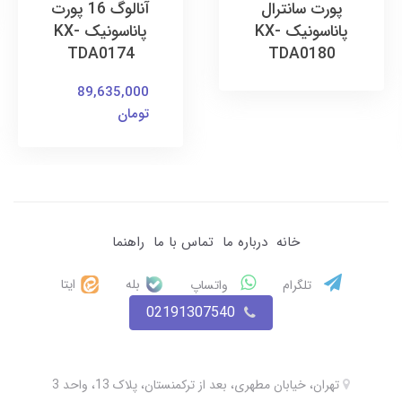
پورت سانترال
آنالوگ 16 پورت
پاناسونیک KX-
پاناسونیک KX-
TDA0174
TDA0180
89,635,000
تومان
خانه
درباره ما
تماس با ما
راهنما
بله
ایتا
تلگرام
واتساپ
02191307540
تهران، خیابان مطهری، بعد از ترکمنستان، پلاک 13، واحد 3