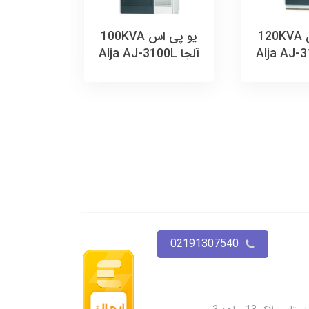
55,000
یو پی اس 120KVA
یو پی اس 100KVA
تومان
آلجا Alja AJ-3100L
02191307540