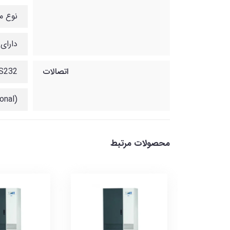
نوع موتو
دارای 
اتصالات
S232
(RJ45 (USB and SNMP are Optional
محصولات مرتبط