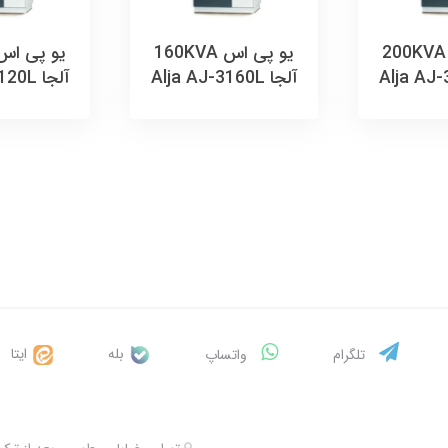
یو پی اس 200KVA
یو پی اس 160KVA
آلجا Alja AJ-3160L
آلجا Alja AJ-3120L
بله
ایتا
تلگرام
واتساپ