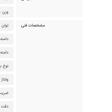
وزن : 11 کیلوگر
مشخصات فنی
توان : 1000 ولت آ
دامنه ول
دامنه فر
نوع باتری
ولتاژ : 2
ضریب توا
دقت ولتاژ