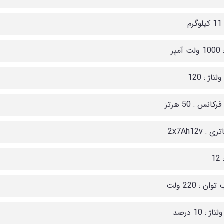
م
مپر
تاژ : 120
کانس : 50 هرتز
 : 2x7Ah12v
1
ن : 220 ولت
 : 10 درصد