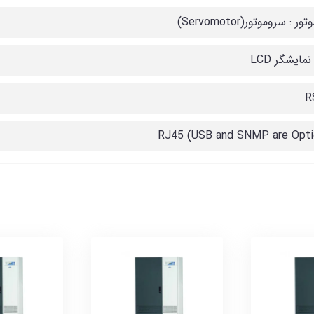
ر : سروموتور(Servomotor)
نمایشگر LCD
R