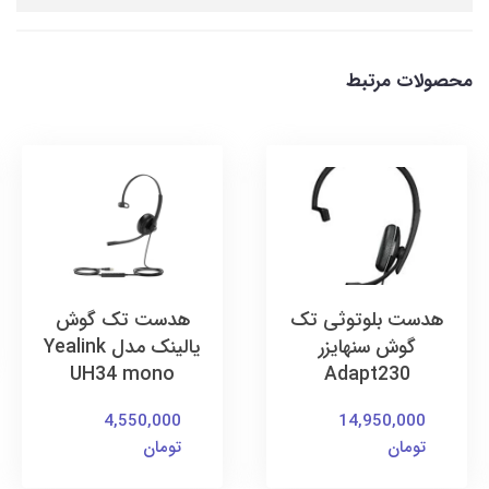
محصولات مرتبط
هدست بلوتوثی تک
هدست تک گوش
گوش سنهایزر
یالینک مدل Yealink
UH34 mono
Adapt230
4,550,000
14,950,000
تومان
تومان