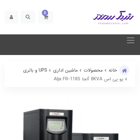
0
خانه
محصولات
ماشین اداری
UPS و باتری
یو پی اس 8KVA آلجا Alja FR-118S