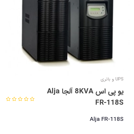
UPS و باتری
یو پی اس 8KVA آلجا Alja
FR-118S
Alja FR-118S