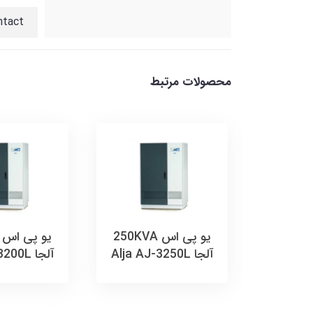
ntact
محصولات مرتبط
 پی اس 300KVA
یو پی اس 250KVA
آلجا Alja AJ-3250L
آلجا Alja AJ-3200L