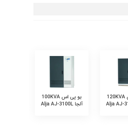
سه فاز 
TNS
55,000
یو پی اس 120KVA
یو پی اس 100KVA
تومان
آلجا Alja AJ-3100L