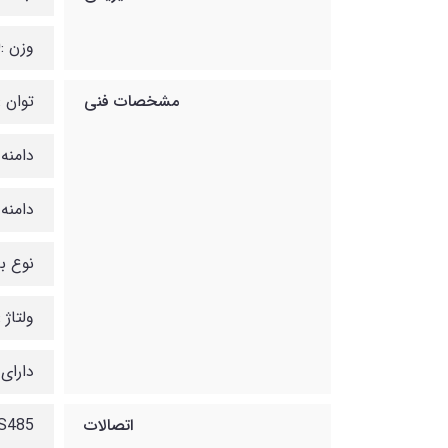
وزن :300 کیلوگرم
مشخصات فنی
توان : 50000 ولت آ
دامنه ولت
دامنه فر
نوع بات
ولتاژ :348
دارای 
اتصالات
S485