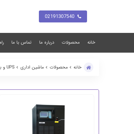
02191307540
خانه
محصولات
درباره ما
تماس با ما
راه
خانه
محصولات
ماشین اداری
UPS و باتری