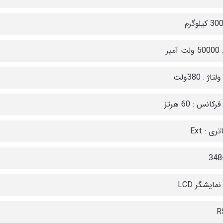
مپر
اژ : 380ولت
کانس : 60 هرتز
ری : Ext
نمایشگر LCD
R