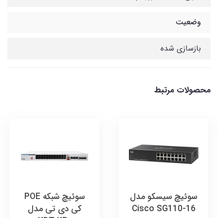
وضعیت
بازسازی شده
محصولات مرتبط
سوئیچ سیسکو مدل
سوئیچ شبکه POE
Cisco SG110-16
کی دی تی مدل