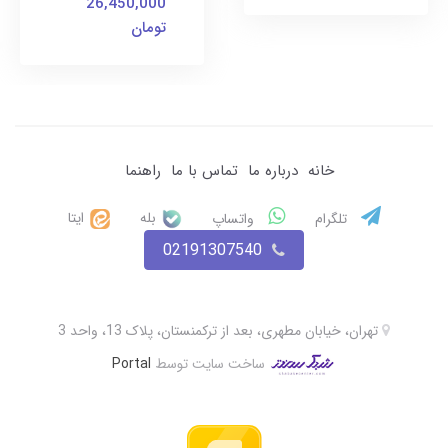
26,450,000
تومان
خانه
درباره ما
تماس با ما
راهنما
بله
ایتا
تلگرام
واتساپ
02191307540
تهران، خیابان مطهری، بعد از ترکمنستان، پلاک 13، واحد 3
ساخت سایت توسط
Portal