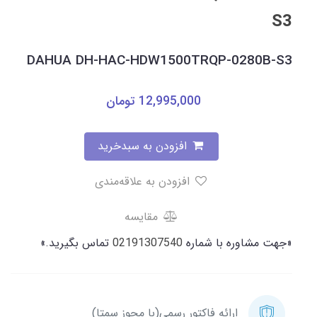
S3
DAHUA DH-HAC-HDW1500TRQP-0280B-S3
12,995,000
تومان
افزودن به سبدخرید
افزودن به علاقه‌مندی
مقایسه
«جهت مشاوره با شماره
02191307540
تماس بگیرید.»
ارائه فاکتور رسمی(با مجوز سمتا)