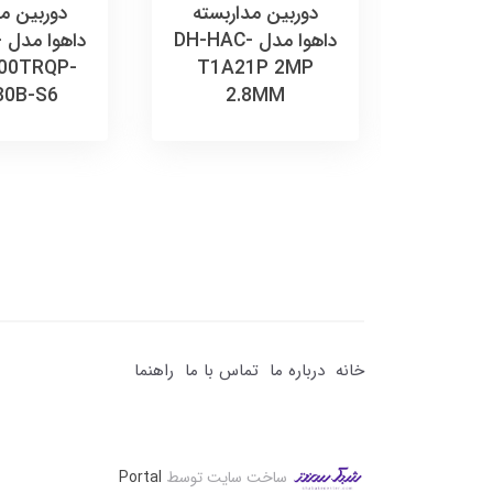
ربسته
دوربین مداربسته
دوربین مد
وا مدل DH-HAC-
داهوا مدل DH-HAC-
د
00TRQP-
T1A21P 2MP
HFW1
80B-S6
2.8MM
LED-
خانه
درباره ما
تماس با ما
راهنما
ساخت سایت توسط
Portal