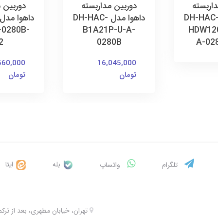
اربسته
دوربین مداربسته
دوربین 
اهوا مدل DH-HAC-
داهوا مدل DH-HAC-
-0280B-
B1A21P-U-A-
HDW12
2
0280B
A-02
560,000
16,045,000
تومان
تومان
بله
ایتا
تلگرام
واتساپ
تهران، خیابان مطهری، بعد از ترکمنستان، 