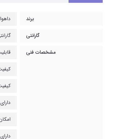
برند
داهوا
گارانتی
گارانتی 12ماهه شب
مشخصات فنی
قابلیت
کیفیت رز
کیفیت 2 مگاپ
دارای لنز 3.6
امکان 
دارای