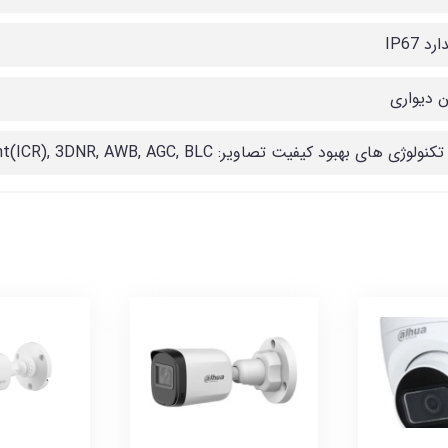
د IP67
ن دیواری
وژی های بهبود کیفیت تصاویر: WDR(120dB), Day/Night(ICR), 3DNR, AWB, AGC, BLC