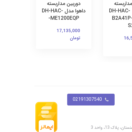
مداربسته
دوربین مداربسته
75,000
داهوا مدل DH-HAC-
داهوا مدل DH-HAC-
تومان
ME1200EQP-
B2A41P
S
17,135,000
تومان
16,
02191307540
پلاک 13، واحد 3