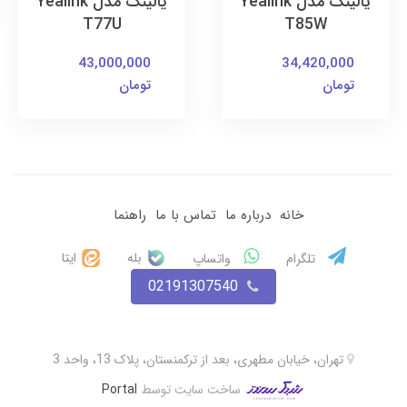
یالینک مدل Yealink
یالینک مدل Yealink
T77U
T85W
43,000,000
34,420,000
تومان
تومان
خانه
درباره ما
تماس با ما
راهنما
بله
ایتا
تلگرام
واتساپ
02191307540
تهران، خیابان مطهری، بعد از ترکمنستان، پلاک 13، واحد 3
ساخت سایت توسط
Portal