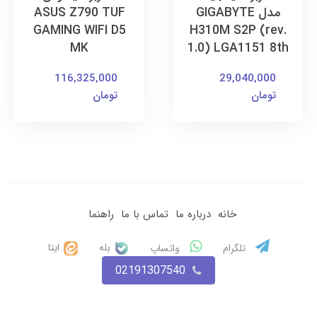
مدل GIGABYTE
ASUS Z790 TUF
GAMING WIFI D5
H310M S2P (rev.
MK
1.0) LGA1151 8th
116,325,000
29,040,000
تومان
تومان
خانه
درباره ما
تماس با ما
راهنما
بله
ایتا
تلگرام
واتساپ
02191307540