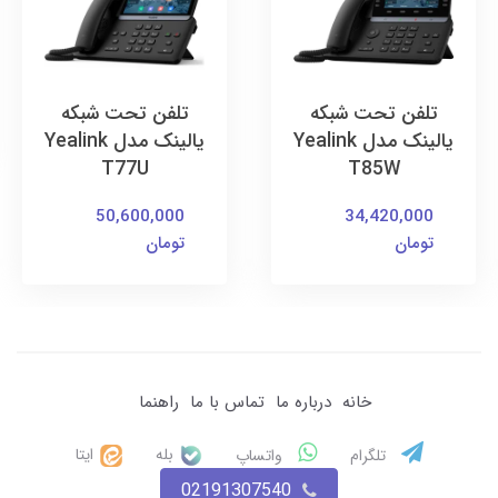
تلفن تحت شبکه
تلفن تحت شبکه
یالینک مدل Yealink
یالینک مدل Yealink
T77U
T85W
50,600,000
34,420,000
تومان
تومان
خانه
درباره ما
تماس با ما
راهنما
بله
ایتا
تلگرام
واتساپ
02191307540