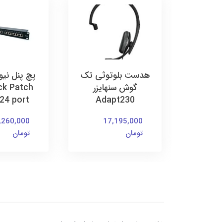
هدست USB سنهایزر
هدست بلوتوثی تک
پچ پنل نی
Epos Imp
گوش سنهایزر
k Patch
24 port
Adapt230
10
,260,000
17,195,000
تومان
تومان