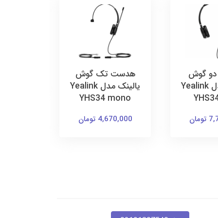
هندست 
58
20,000
و گوش
هدست تک گوش
تومان
یالینک مدل Yealink
یالینک مدل Yealink
YHS34 mono
YHS34
ومان
4,670,000 تومان