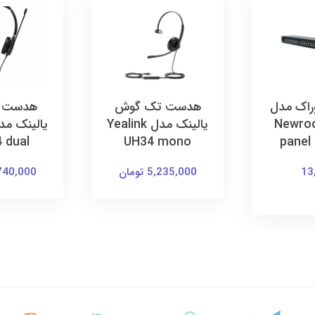
وراک مدل
هدست تک گوش
هدست د
Newroc
یالینک مدل Yealink
 dual
UH34 mono
panel 
13
5,235,000 تومان
7,740,000 ت