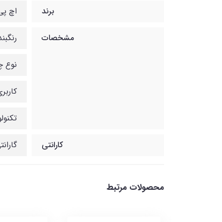
برند
اچ پی
مشخصات
رنگبن
نوع چ
کاربری ۳ ک
تکنول
کارانتی
گاران
محصولات مرتبط