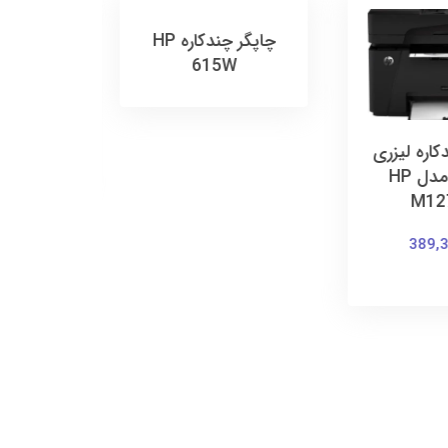
رینتر لی
nw
65,000
کاره لیزری
چاپگر چندکاره HP
تومان
اچ پی مدل HP
615W
M12
389,