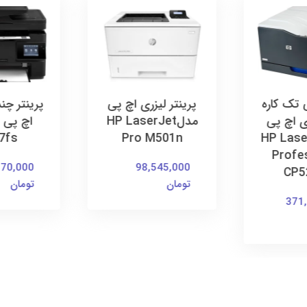
 تک کاره
پرینتر لیزری اچ پی
پرینتر چند
ی اچ پی
مدلHP LaserJet
HP LaserJ
Pro M501n
7fs
Profe
370,000
98,545,000
CP5
تومان
تومان
371