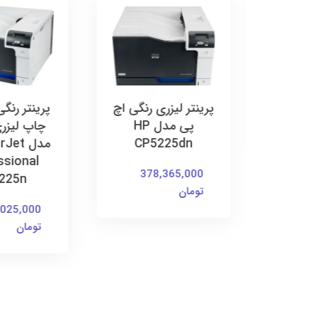
چاپگر چندکاره HP
پرینتر لیزری رنگی اچ
پرینتر رنگی
پی مدل HP
چاپ لیزر
CP5225dn
مدل et
ssional
378,365,000
225n
تومان
,025,000
تومان