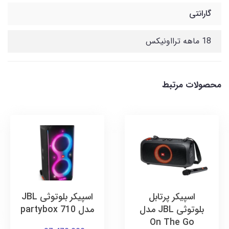
گارانتی
18 ماهه ترااونیکس
محصولات مرتبط
اسپیکر پرتابل
اسپیکر بلوتوثی JBL
بلوتوثی JBL مدل
مدل partybox 710
On The Go