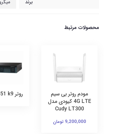
برند
میکرو
محصولات مرتبط
رلس
مودم روتر بی سیم
روتر CISCO2951 k9
ودی مدل
4G LTE کیودی مدل
Cudy LT300
Cudy
9,200,000 تومان