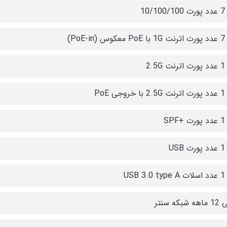
10/
PoE-)
2.5
 PoE
SP
US
USB
که سنتر