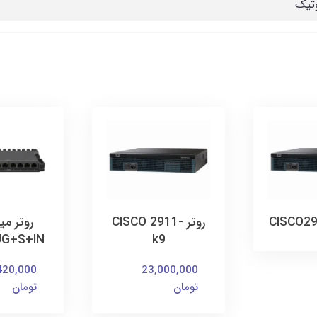
تیک
روتر CISCO 2911-
روتر م
UG+S+IN
k9
420,000
23,000,000
تومان
تومان