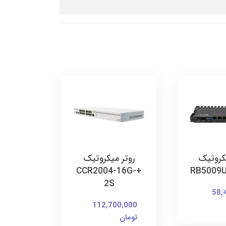
روتر 
-12G-
05,000
یکروتیک
روتر میکروتیک
تومان
+CCR2004-16G-
RB5009
2S
58,
112,700,000
تومان