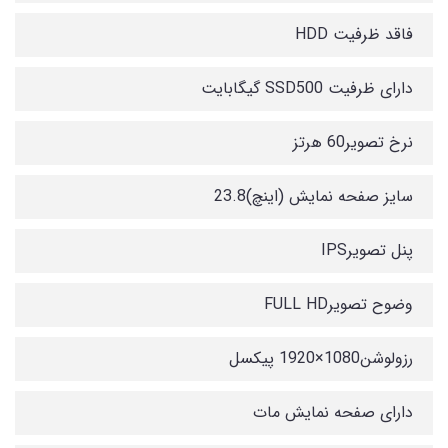
فاقد ظرفیت HDD
دارای ظرفیت SSD500 گیگابایت
نرخ تصویر60 هرتز
سایز صفحه نمایش (اینچ)23.8
پنل تصویرIPS
وضوح تصویرFULL HD
رزولوشن1080×1920 پیکسل
دارای صفحه نمایش مات