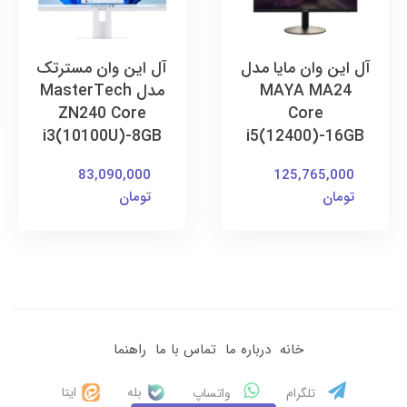
آل این وان مایا مدل
آل این وان مسترتک
MAYA MA24
مدل MasterTech
ZN240 Core
Core
i3(10100U)-8GB
i5(12400)-16GB
83,090,000
125,765,000
تومان
تومان
خانه
درباره ما
تماس با ما
راهنما
بله
ایتا
تلگرام
واتساپ