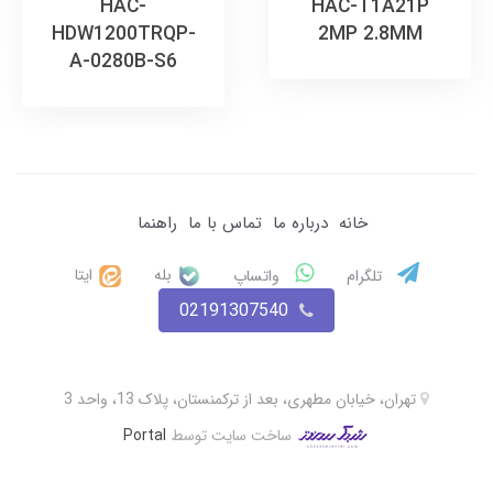
HAC-
HAC-T1A21P
HDW1200TRQP-
2MP 2.8MM
A-0280B-S6
خانه
درباره ما
تماس با ما
راهنما
بله
ایتا
تلگرام
واتساپ
02191307540
تهران، خیابان مطهری، بعد از ترکمنستان، پلاک 13، واحد 3
ساخت سایت توسط
Portal