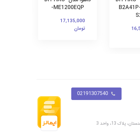
تومان
ME1200EQP-
B2A41P
S
17,135,000
تومان
16,
02191307540
پلاک 13، واحد 3