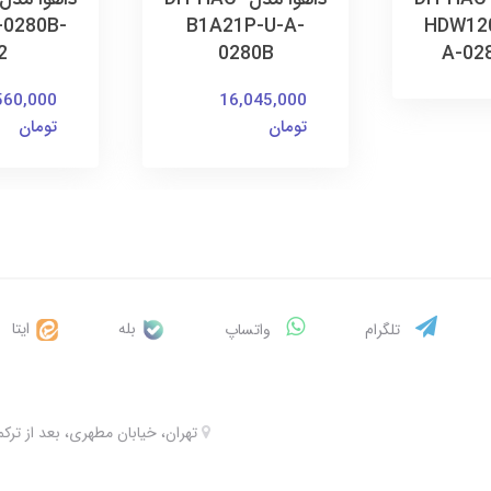
-0280B-
B1A21P-U-A-
HDW12
2
0280B
A-02
560,000
16,045,000
تومان
تومان
بله
ایتا
تلگرام
واتساپ
تهران، خیابان مطهری، بعد از ترکمنستان، 