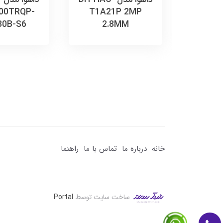
00TRQP-
T1A21P 2MP
HFW1
80B-S6
2.8MM
LED-
خانه
درباره ما
تماس با ما
راهنما
ساخت سایت توسط
Portal