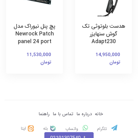
هدست بلوتوثی تک
پچ پنل نیوراک مدل
گوش سنهایزر
Newrock Patch
panel 24 port
Adapt230
11,530,000
14,950,000
تومان
تومان
خانه
درباره ما
تماس با ما
راهنما
بله
ایتا
تلگرام
واتساپ