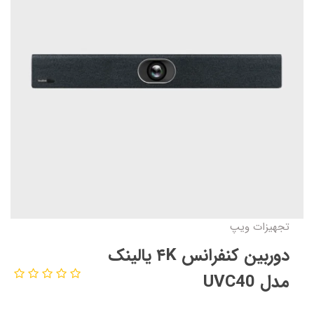
تجهیزات ویپ
دوربین کنفرانس ۴K یالینک
مدل UVC40