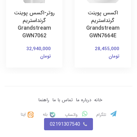
اکسس پوینت
روتر-اکسس پوینت
گرنداستریم
گرنداستریم
Grandstream
Grandstream
GWN7062
GWN7664E
32,940,000
28,455,000
تومان
تومان
خانه
درباره ما
تماس با ما
راهنما
بله
ایتا
تلگرام
واتساپ
02191307540