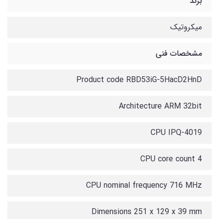
برند
میکروتیک
مشخصات فنی
Product code RBD53iG-5HacD2HnD
Architecture ARM 32bit
CPU IPQ-4019
CPU core count 4
CPU nominal frequency 716 MHz
Dimensions 251 x 129 x 39 mm