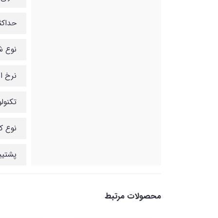
حداکثر ف
نوع شبکه ceiver module
نرخ انتق
تکنولوژ
نوع کابل Base-ZX
پشتیبانی از ا
محصولات مرتبط