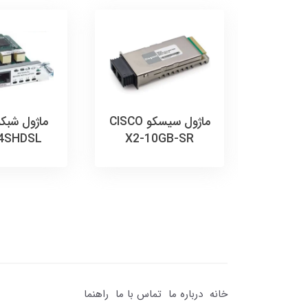
ل CISCO
ماژول سیسکو CISCO
4SHDSL
X2-10GB-SR
C296
خانه
درباره ما
تماس با ما
راهنما