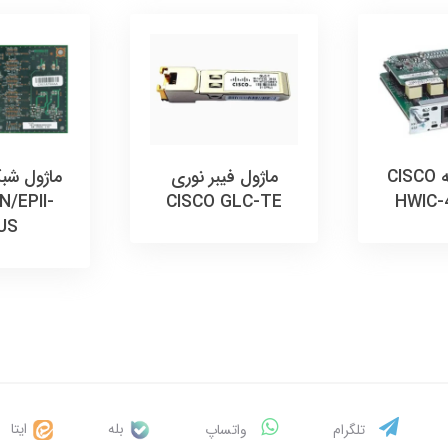
ماژول شبکه CISCO
ماژول فیبر نوری
N/EPII-
CISCO GLC-TE
HWIC-
US
بله
ایتا
تلگرام
واتساپ