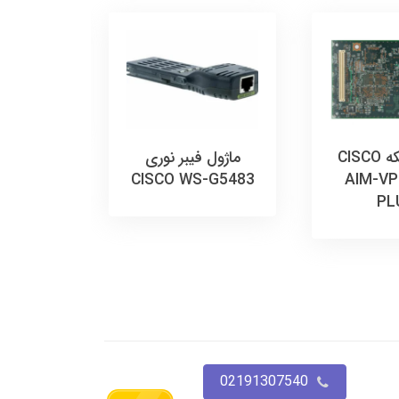
ماژول 
GLC-
-FX
ماژول شبکه CISCO
ماژول فیبر نوری
CISCO WS-G5483
AIM-VP
PL
02191307540