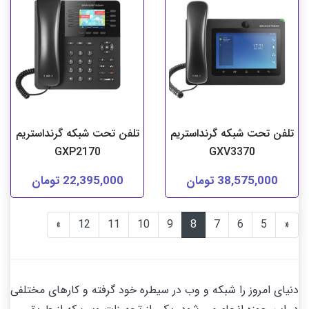
تلفن تحت شبکه گرنداستریم
تلفن تحت شبکه گرنداستریم
GXP2170
GXV3370
38,575,000 تومان
22,395,000 تومان
»
12
11
10
9
8
7
6
5
«
دنیای امروز را شبکه و وب در سیطره خود گرفته و کارهای مختلفی