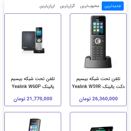
جدیدترین
محبوب‌ترین
گران‌ترین
ارزان‌ترین
تلفن تحت شبکه بیسیم
تلفن تحت شبکه بیسیم
دکت یالینک Yealink W59R
یالینک Yealink W60P
26,360,000 تومان
21,770,000 تومان