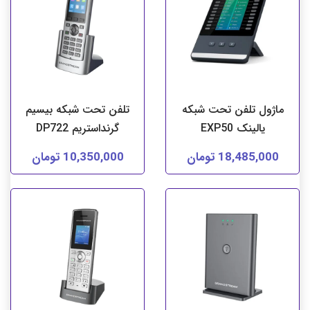
ماژول تلفن تحت شبکه
تلفن تحت شبکه بیسیم
یالینک EXP50
گرنداستریم DP722
18,485,000 تومان
10,350,000 تومان