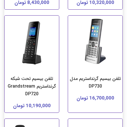
10,320,000 تومان
8,430,000 تومان
تلفن بیسیم گرنداستریم مدل
تلفن بیسیم تحت شبکه
DP730
گرنداستریم Grandstream
DP720
16,700,000 تومان
10,190,000 تومان