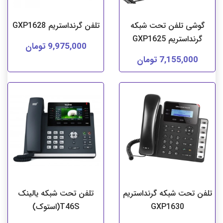
گوشی تلفن تحت شبکه
تلفن گرنداستریم GXP1628
گرنداستریم GXP1625
9,975,000 تومان
7,155,000 تومان
تلفن تحت شبکه گرنداستریم
تلفن تحت شبکه یالینک
GXP1630
T46S(استوک)