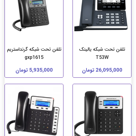
تلفن تحت شبکه یالینک
تلفن تحت شبکه گرنداستریم
gxp1615
T53W
26,095,000 تومان
5,935,000 تومان