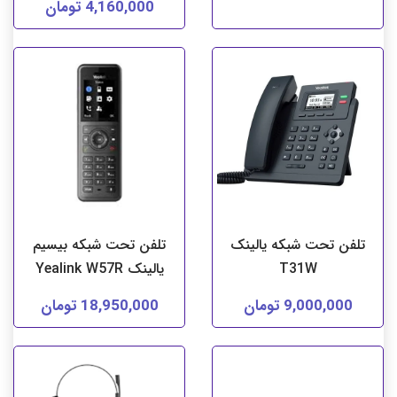
4,160,000 تومان
تلفن تحت شبکه یالینک
تلفن تحت شبکه بیسیم
T31W
یالینک Yealink W57R
9,000,000 تومان
18,950,000 تومان