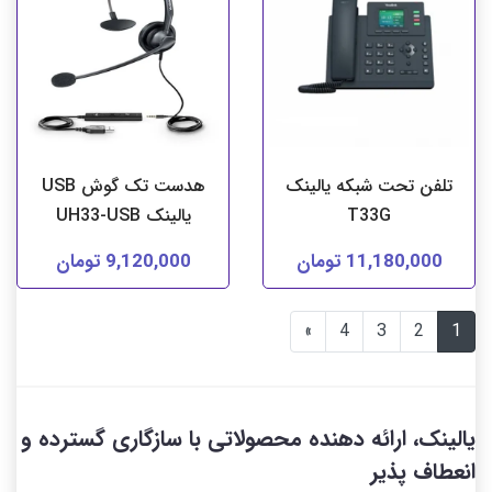
تلفن تحت شبکه یالینک
هدست تک گوش USB
T33G
یالینک UH33-USB
11,180,000 تومان
9,120,000 تومان
»
4
3
2
1
یالینک، ارائه دهنده محصولاتی با سازگاری گسترده و
انعطاف پذیر