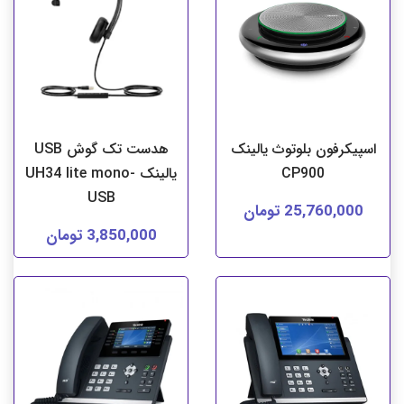
اسپیکرفون بلوتوث یالینک
هدست تک گوش USB
CP900
یالینک UH34 lite mono-
USB
25,760,000 تومان
3,850,000 تومان