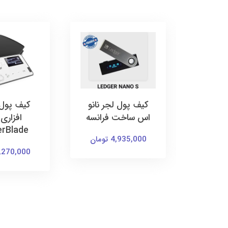
ر نانو
کیف پول لجر نانو
کیف پو
 Ledger
اس ساخت فرانسه
افزاری
erBlade
N
4,935,000 تومان
5,270,000 توم