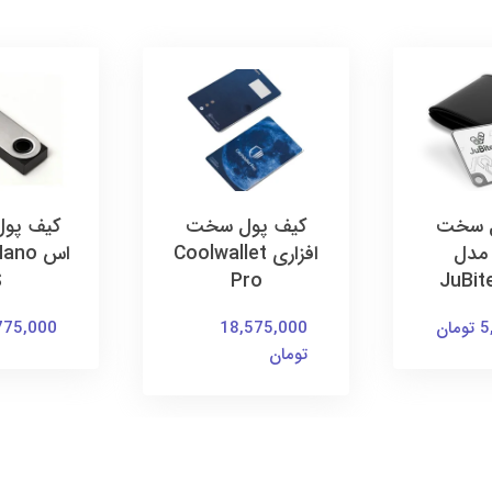
ل سخت
کیف پول سخت
کیف پول 
 مدل
افزاری Coolwallet
اس no
S
Pro
JuBit
ان
18,575,000
7,775,000 ت
تومان