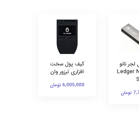
لجر نانو
کیف پول سخت
کیف پول
Ledger Na
افزاری ترزور وان
 X
6,005,000 تومان
ومان