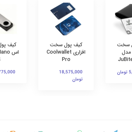
ل سخت
کیف پول سخت
کیف پول 
 مدل
افزاری Coolwallet
اس no
S
Pro
JuBit
ان
18,575,000
7,775,000 ت
تومان