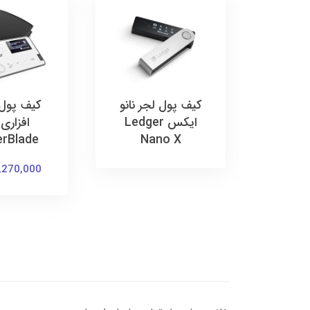
 سخت
کیف پول لجر نانو
کیف پو
ور وان
ایکس Ledger
افزاری
erBlade
Nano X
5,270,000 توم