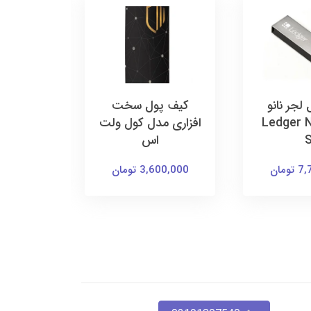
لجر نانو
کیف پول سخت
کیف پ
Ledger Na
افزاری مدل کول ولت
افزاری 
اس
6,005,000 
ومان
3,600,000 تومان