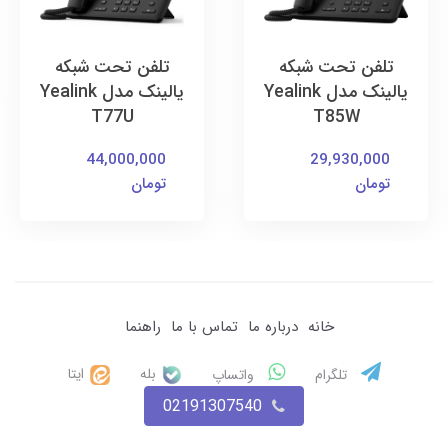
تلفن تحت شبکه
تلفن تحت شبکه
یالینک مدل Yealink
یالینک مدل Yealink
T77U
T85W
44,000,000
29,930,000
تومان
تومان
خانه
درباره ما
تماس با ما
راهنما
بله
ایتا
تلگرام
واتساپ
02191307540