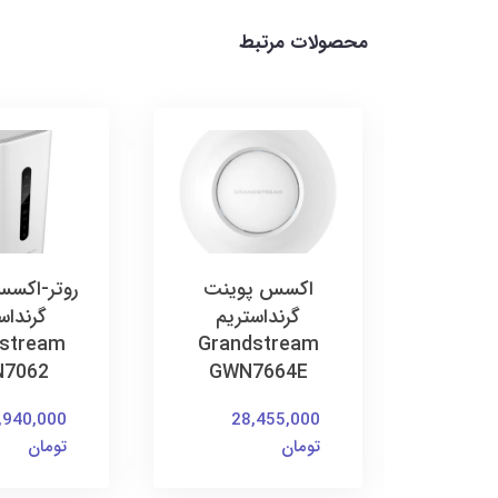
محصولات مرتبط
 پوینت
اکسس پوینت
روتر-اکس
ریم
گرنداستریم
گرنداس
stream
Grandstream
Gran
7062
GWN7664E
GW
,940,000
28,455,000
1
تومان
تومان