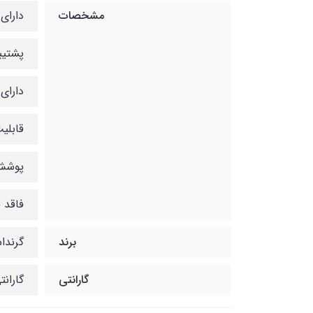
مشخصات
دارای 2 پورت شبکه گیگا
پشتیبانی ت
دارای سرعت 33
قابلیت مد
پوشش 175 
فاقد ق
برند
گرندا
گارانتی
گارانتی 12 ماهه شب