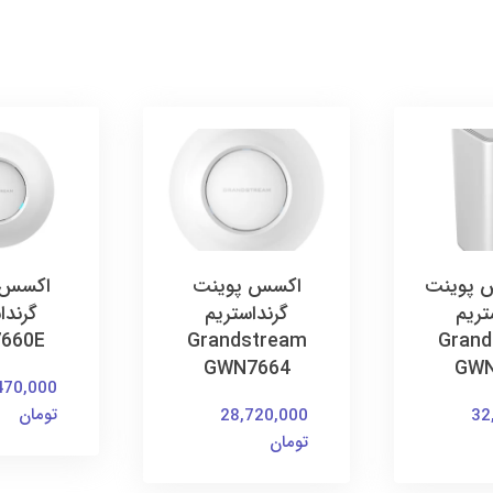
س پوینت
اکسس پوینت
اکسس 
تریم
گرنداستریم
گرندا
660E
Grandstream
Grand
GWN7664
GWN
470,000
تومان
28,720,000
32
تومان