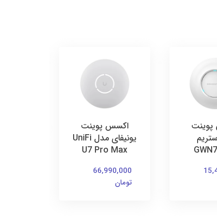
اکسس
یونیفای UniFi U7 LR
35,000
تومان
پوینت
اکسس پوینت
ستریم
یونیفای مدل UniFi
U7 Pro Max
GWN7
66,990,000
15,
تومان