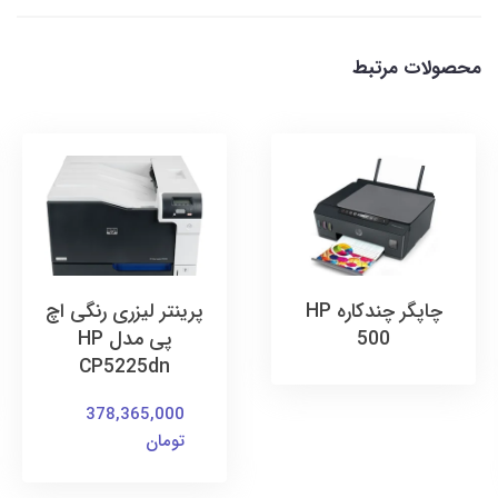
محصولات مرتبط
چاپگر چندکاره HP
پرینتر لیزری رنگی اچ
500
پی مدل HP
CP5225dn
378,365,000
تومان