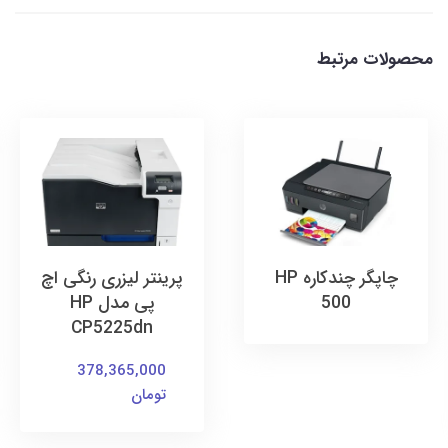
محصولات مرتبط
چاپگر چندکاره HP
پرینتر لیزری رنگی اچ
500
پی مدل HP
CP5225dn
378,365,000
تومان