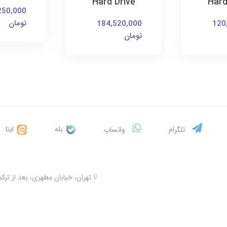
Hard Drive
Hard
250,000
تومان
184,520,000
120
تومان
بله
ایتا
تلگرام
واتساپ
تهران، خیابان مطهری، بعد از ترکمنستان، 