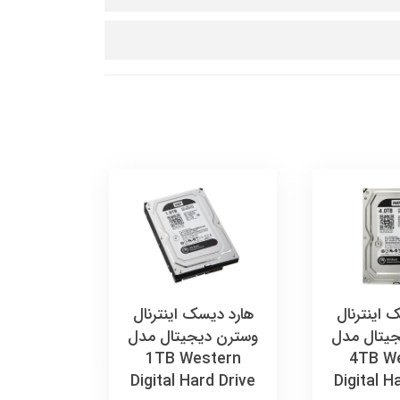
هارد دیس
وسترن دی
al
rive
 اینترنال
هارد دیسک اینترنال
40,000
یتال مدل
وسترن دیجیتال مدل
تومان
1TB Western
4TB W
Digital Hard Drive
Digital H