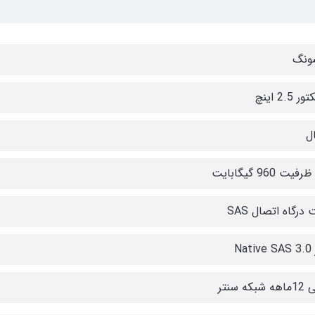
ونگ
2.5 اینچ
ال
یت 960 گیگابایت
 درگاه اتصال SAS
Na
که سنتر