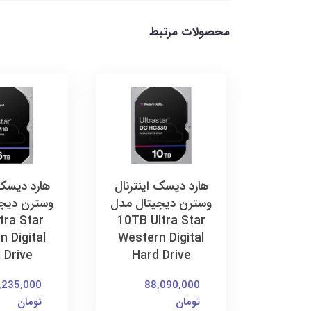
محصولات مرتبط
ینترنال
هارد دیسک اینترنال
هارد دیسک 
تال مدل
وسترن دیجیتال مدل
وسترن دیج
tra Star
10TB Ultra Star
We
 Digital
Western Digital
Digita
 Drive
Hard Drive
Dri
,235,000
88,090,000
4
تومان
تومان