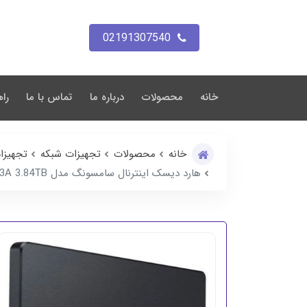
02191307540
خانه
محصولات
درباره ما
تماس با ما
راه
خانه
محصولات
تجهیزات شبکه
تجهیزا
هارد دیسک اینترنال سامسونگ مدل Samsung SSD Hard Server Model PM1643A 3.84TB