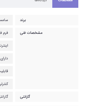
مشخصات
دیدگاه‌ها
برند
سامس
مشخصات فنی
فرم فکتور 
اینترن
دارای ظرف
قابلیت
کنترلر tive SAS 3.0
گارانتی
گارانتی 12ماهه شب