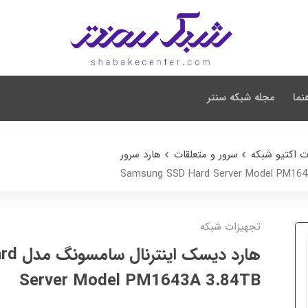
نما
مجله شبکه سنتر
ت اکتیو شبکه
سرور و متعلقات
هارد سرور
تجهیزات شبکه
هارد د
Server Model PM1643A 3.84TB