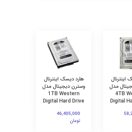
هارد دیس
وسترن دی
al
rive
 اینترنال
هارد دیسک اینترنال
40,000
یتال مدل
وسترن دیجیتال مدل
تومان
1TB Western
4TB W
Digital Hard Drive
Digital H
46,405,000
58,
تومان