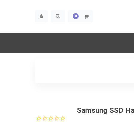
0
یسک اینترنال سامسونگ مدل Samsung SSD Hard