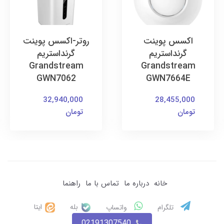
اکسس پوینت
روتر-اکسس پوینت
گرنداستریم
گرنداستریم
Grandstream
Grandstream
GWN7062
GWN7664E
32,940,000
28,455,000
تومان
تومان
خانه
درباره ما
تماس با ما
راهنما
بله
ایتا
تلگرام
واتساپ
02191307540