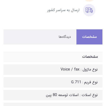
ارسال به سراسر کشور
مشخصات
دیدگاه‌ها
مشخصات
نوع ماژول : Voice / fax
نوع فریم : G.711
نوع اسلات : اسلات توسعه 80 پین