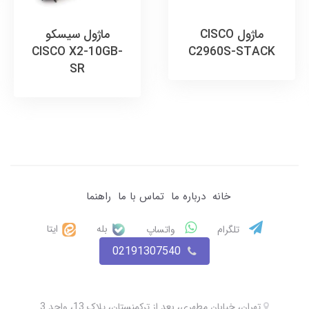
ماژول CISCO
ماژول سیسکو
CISCO X2-10GB-
C2960S-STACK
SR
خانه
درباره ما
تماس با ما
راهنما
بله
ایتا
تلگرام
واتساپ
02191307540
تهران، خیابان مطهری، بعد از ترکمنستان، پلاک 13، واحد 3