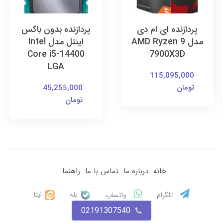
پردازنده ای ام دی
پردازنده بدون باکس
مدل AMD Ryzen 9
اینتل مدل Intel
Core i5-14400
7900X3D
LGA
115,095,000
تومان
45,255,000
تومان
خانه
درباره ما
تماس با ما
راهنما
بله
ایتا
تلگرام
واتساپ
02191307540