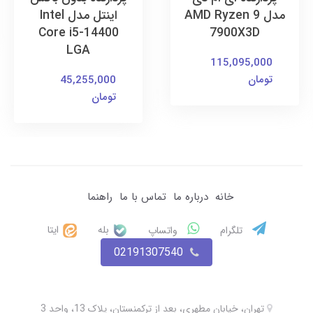
مدل AMD Ryzen 9
اینتل مدل Intel
Core i5-14400
7900X3D
LGA
115,095,000
تومان
45,255,000
تومان
خانه
درباره ما
تماس با ما
راهنما
بله
ایتا
تلگرام
واتساپ
02191307540
تهران، خیابان مطهری، بعد از ترکمنستان، پلاک 13، واحد 3